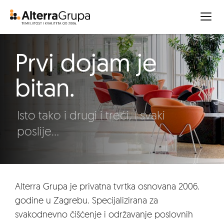
Prvi dojam je
bitan.
Isto tako i drugi i treći. I svaki
poslije...
Alterra Grupa je privatna tvrtka osnovana 2006.
godine u Zagrebu. Specijalizirana za
svakodnevno čišćenje i održavanje poslovnih